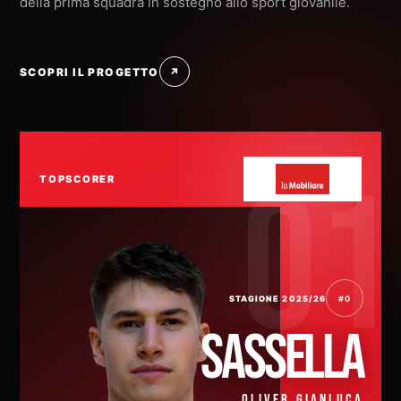
della prima squadra in sostegno allo sport giovanile.
SCOPRI IL PROGETTO
↗
TOPSCORER
STAGIONE 2025/26
#0
SASSELLA
OLIVER GIANLUCA