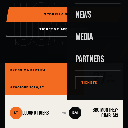
LUGANO
NEWS
SCOPRI LA SQUADRA
TICKETS E ABBONAMENTI
MEDIA
PARTNERS
27
PROSSIMA PARTITA
SET
16:00
TICKETS
STAGIONE 2026/27
BBC MONTHEY-
LUGANO TIGERS
LT
BM
VS
CHABLAIS