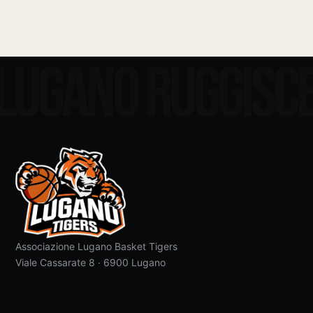
LUGANO RUGGISC
Associazione Lugano Basket Tigers
Viale Cassarate 8 · 6900 Lugano