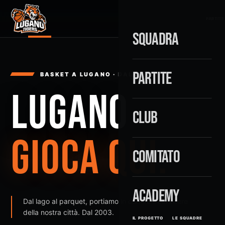
PARTITE
SQUADRA
PARTITE
BASKET A LUGANO · DAL 2003
LUGANO
CLUB
GIOCA QUI.
COMITATO
ACADEMY
Dal lago al parquet, portiamo in campo il carattere
della nostra città. Dal 2003.
IL PROGETTO
LE SQUADRE