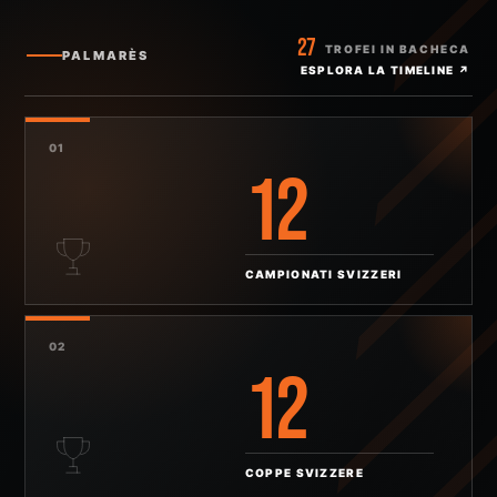
STAGIONE COMINCIA
27
QUI
TROFEI IN BACHECA
PALMARÈS
ESPLORA LA TIMELINE
↗
Lugano, il parquet e una storia che continua a
muoversi insieme.
01
12
LEGGI LA STORIA ↗
CAMPIONATI SVIZZERI
02
12
COPPE SVIZZERE